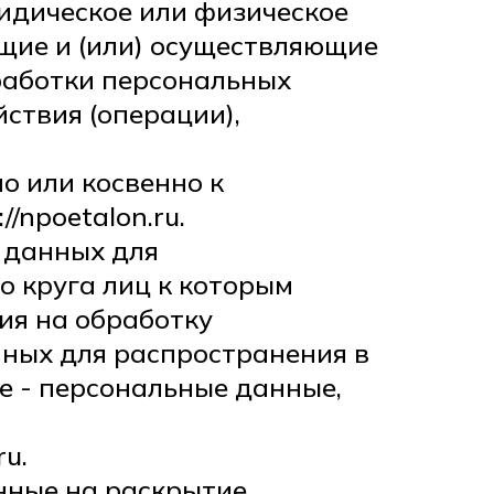
ридическое или физическое
ющие и (или) осуществляющие
работки персональных
ствия (операции),
о или косвенно к
/npoetalon.ru.
 данных для
о круга лиц к которым
ия на обработку
ных для распространения в
е - персональные данные,
ru.
нные на раскрытие