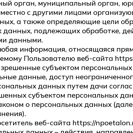
нный орган, муниципальный орган, ю
вместно с другими лицами организу
ных, а также определяющие цели об
 данных, подлежащих обработке, дей
ми данными.
любая информация, относящаяся прям
мому Пользователю веб-сайта https:/
разрешенные субъектом персональных
ьные данные, доступ неограниченног
сональных данных путем дачи соглас
шенных субъектом персональных дан
аконом о персональных данных (дале
нения).
сетитель веб-сайта https://npoetalon.
альных данных – действия, направле