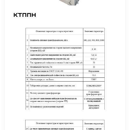
КТППН